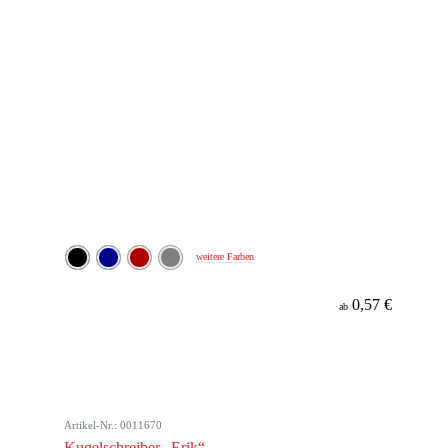
weitere Farben
0,57 €
ab
Artikel-Nr.: 0011670
Kugelschreiber „Erik“