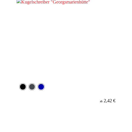
2,42 €
ab