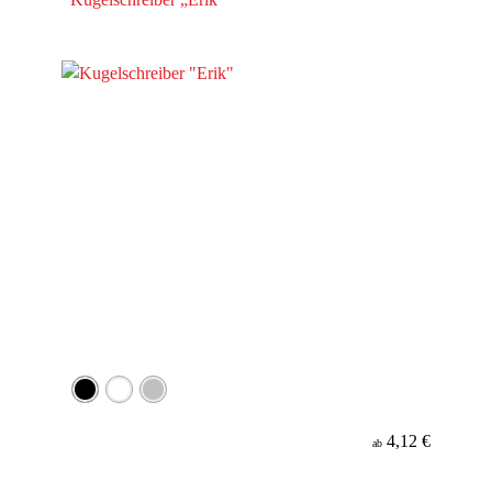
4,12 €
ab