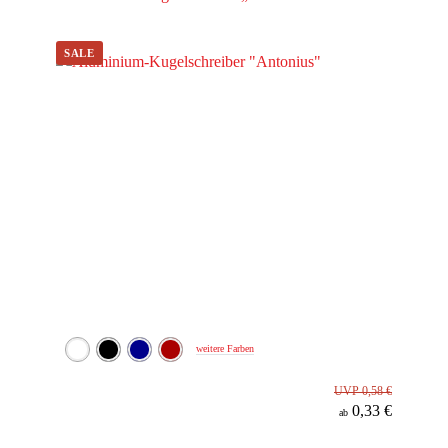
Werbeanbringung
Material
Minenfarbe
weitere Farben
UVP 0,58 €
0,33 €
ab