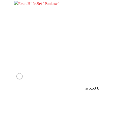
5,53 €
ab