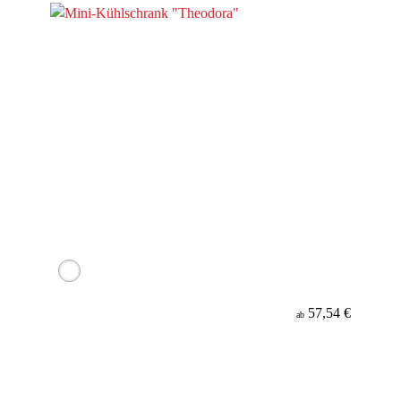
57,54 €
ab