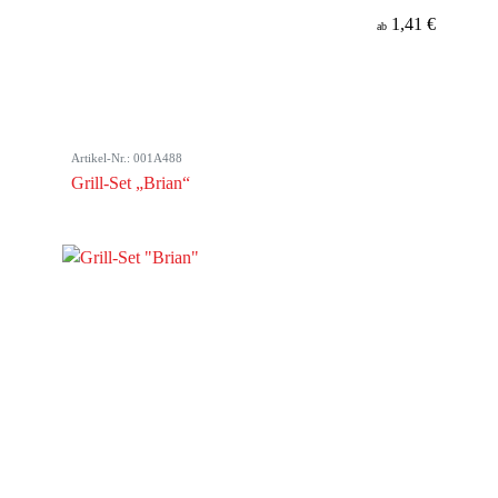
1,41 €
ab
Artikel-Nr.: 001A488
Grill-Set „Brian“