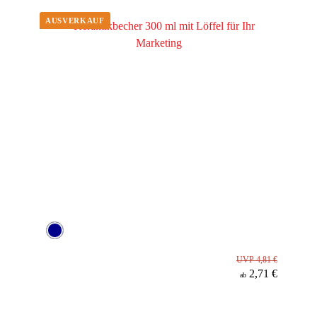
Werbeanbringung
Material
UVP 4,81 €
2,71 €
ab