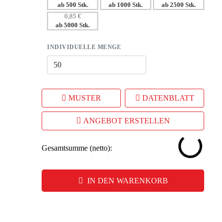
ab 500 Stk.
ab 1000 Stk.
ab 2500 Stk.
nützlichen Alltagsgegenstand.
0,85 €
– Hohe Wiedererkennung dank ansprechendem Design
ab 5000 Stk.
und haptischem Erlebnis.
– Flexibilität in der Bestellung, ideal für verschiedene
INDIVIDUELLE MENGE
Marketingaktionen.
MUSTER
DATENBLATT
ANGEBOT ERSTELLEN
Gesamtsumme (netto):
IN DEN WARENKORB