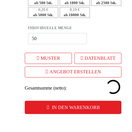
ab 500 Stk.
ab 1000 Stk.
ab 2500 Stk.
– Bietet emotionalen Mehrwert und positive Assoziationen.
0,20 €
0,19 €
– Langlebigkeit sichert eine dauerhafte Sichtbarkeit Ihrer
ab 5000 Stk.
ab 10000 Stk.
Marke.
INDIVIDUELLE MENGE
MUSTER
DATENBLATT
ANGEBOT ERSTELLEN
Gesamtsumme (netto):
IN DEN WARENKORB